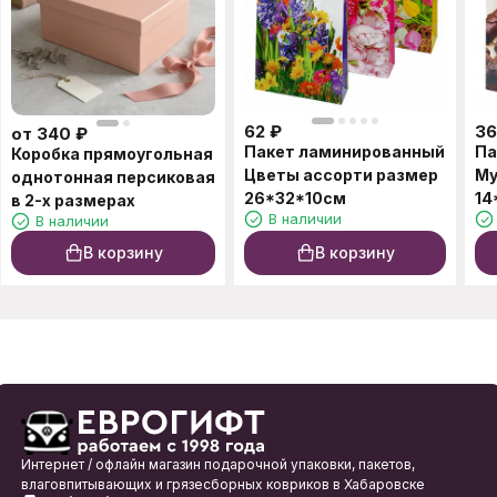
62
₽
36
от
340
₽
Пакет ламинированный
Па
Коробка прямоугольная
Цветы ассорти размер
Му
однотонная персиковая
26*32*10см
14
в 2-х размерах
В наличии
В наличии
В корзину
В корзину
Интернет / офлайн магазин подарочной упаковки, пакетов,
влаговпитывающих и грязесборных ковриков в Хабаровске