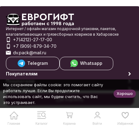
Интернет / офлайн магазин подарочной упаковки, пакетов,
влаговпитывающих и грязесборных ковриков в Хабаровске
+7(4212)-27-17-00
+7 (909)-879-34-70
dv.pack@mail.ru
Telegram
Whatsapp
Покупателям
Покупателю
Мы сохраняем файлы cookie: это помогает сайту
Обратная связь
работать лучше. Если Вы продолжите
Хорошо
© 1998-2026 Еврогифт
использовать сайт, мы будем считать, что Вас
В корзину
это устраивает.
Главная
Каталог
Корзина
Войти
Избранное