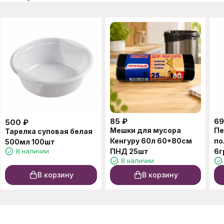
85
₽
69
500
₽
Мешки для мусора
Пе
Тарелка суповая белая
Кенгуру 60л 60*80см
по
500мл 100шт
В наличии
ПНД 25шт
6г
В наличии
В корзину
В корзину