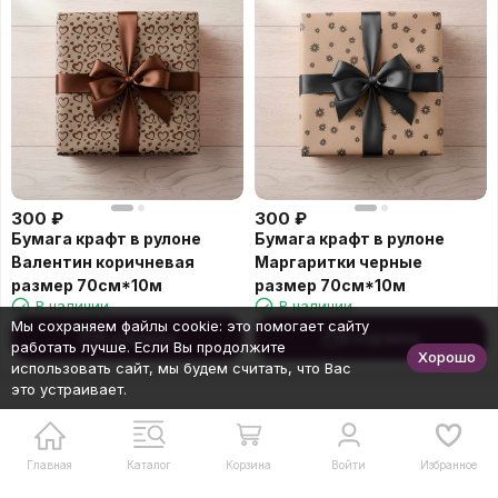
300
₽
300
₽
Бумага крафт в рулоне
Бумага крафт в рулоне
Валентин коричневая
Маргаритки черные
размер 70см*10м
размер 70см*10м
В наличии
В наличии
Мы сохраняем файлы cookie: это помогает сайту
В корзину
В корзину
работать лучше. Если Вы продолжите
Хорошо
использовать сайт, мы будем считать, что Вас
это устраивает.
Главная
Каталог
Корзина
Войти
Избранное