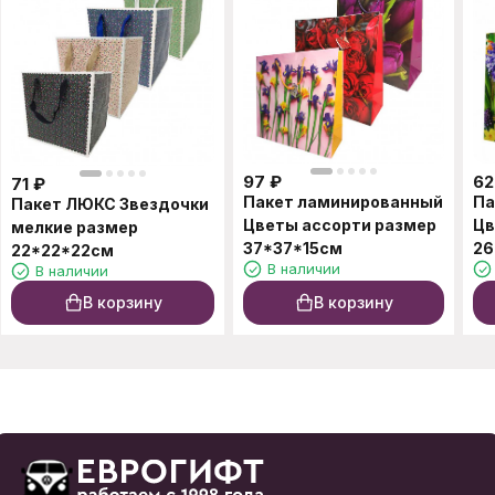
97
₽
62
71
₽
Пакет ламинированный
Па
Пакет ЛЮКС Звездочки
Цветы ассорти размер
Цв
мелкие размер
37*37*15см
26
22*22*22см
В наличии
В наличии
В корзину
В корзину