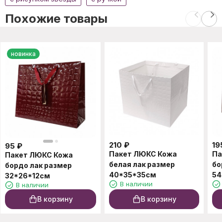
Похожие товары
новинка
210
₽
19
95
₽
Пакет ЛЮКС Кожа
Па
Пакет ЛЮКС Кожа
белая лак размер
бо
бордо лак размер
40*35*35см
54
32*26*12см
В наличии
В наличии
В корзину
В корзину
C этим товаром также