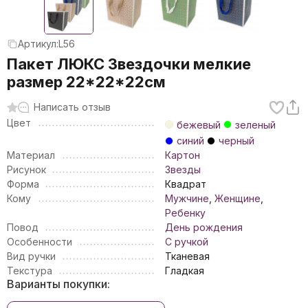
Артикул:
L56
Пакет ЛЮКС Звездочки мелкие
размер 22*22*22см
Написать отзыв
Цвет
бежевый
зеленый
синий
черный
Материал
Картон
Рисунок
Звезды
Форма
Квадрат
Кому
Мужчине
,
Женщине
,
Ребенку
Повод
День рождения
Особенности
С ручкой
Вид ручки
Тканевая
Текстура
Гладкая
Варианты покупки: