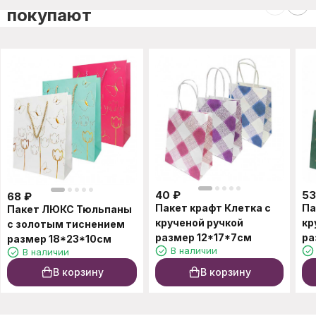
покупают
40
₽
53
68
₽
Пакет крафт Клетка с
Па
Пакет ЛЮКС Тюльпаны
крученой ручкой
кр
с золотым тиснением
размер 12*17*7см
ра
размер 18*23*10см
В наличии
В наличии
В корзину
В корзину