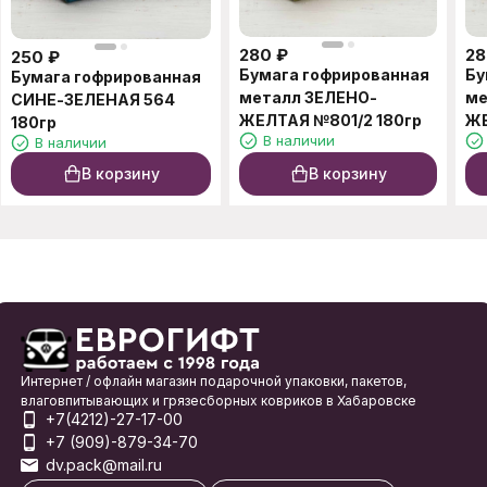
280
₽
28
250
₽
Бумага гофрированная
Бу
Бумага гофрированная
металл ЗЕЛЕНО-
ме
СИНЕ-ЗЕЛЕНАЯ 564
ЖЕЛТАЯ №801/2 180гр
ЖЕ
180гр
В наличии
В наличии
В корзину
В корзину
Интернет / офлайн магазин подарочной упаковки, пакетов,
влаговпитывающих и грязесборных ковриков в Хабаровске
+7(4212)-27-17-00
+7 (909)-879-34-70
dv.pack@mail.ru