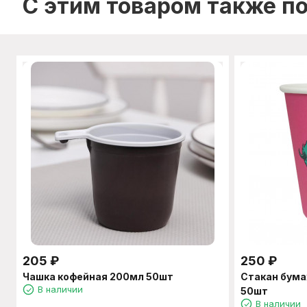
C этим товаром также п
205
₽
250
₽
Чашка кофейная 200мл 50шт
Стакан бум
В наличии
50шт
В наличии