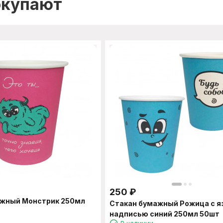
окупают
250
₽
ажный Монстрик 250мл
Стакан бумажный Рожица с я
надписью синий 250мл 50шт