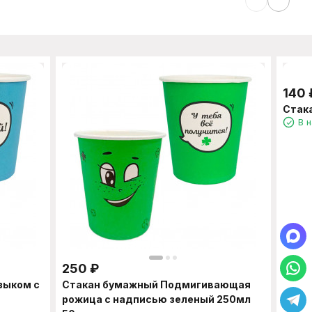
140
Стак
В 
250
₽
зыком с
Стакан бумажный Подмигивающая
рожица с надписью зеленый 250мл