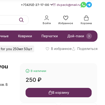
+7(4212)-27-17-00
dv.pack@mail.ru
Войти
Избранное
Корзина
очные
Коврики
Перчатки
Дой-паки
Короб
В избранное
Поделиться
 for you 250мл 50шт
you
В наличии
250
₽
ов. В
В корзину