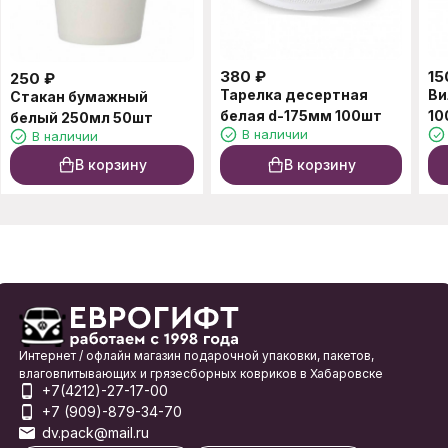
380
₽
15
250
₽
Тарелка десертная
Ви
Стакан бумажный
белая d-175мм 100шт
10
белый 250мл 50шт
В наличии
В наличии
В корзину
В корзину
Интернет / офлайн магазин подарочной упаковки, пакетов,
влаговпитывающих и грязесборных ковриков в Хабаровске
+7(4212)-27-17-00
+7 (909)-879-34-70
dv.pack@mail.ru