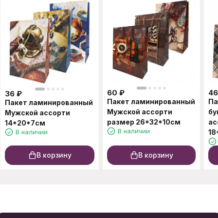
60
₽
46
36
₽
Пакет ламинированный
Па
Пакет ламинированный
Мужской ассорти
бу
Мужской ассорти
размер 26*32*10см
ас
14*20*7см
В наличии
В наличии
18
В корзину
В корзину