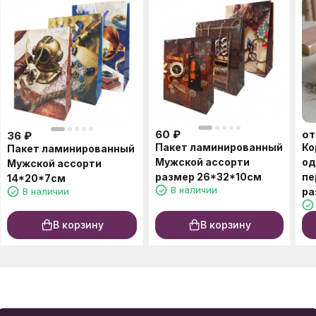
60
₽
о
36
₽
Пакет ламинированный
Ко
Пакет ламинированный
Мужской ассорти
од
Мужской ассорти
размер 26*32*10см
пе
14*20*7см
В наличии
В наличии
ра
В корзину
В корзину