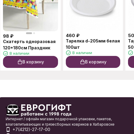
460
₽
5
98
₽
Тарелка d-205мм белая
Та
Скатерть одноразовая
100шт
50
120*180см Праздник
В наличии
В наличии
В корзину
В корзину
Интернет / офлайн магазин подарочной упаковки, пакетов,
влаговпитывающих и грязесборных ковриков в Хабаровске
+7(4212)-27-17-00