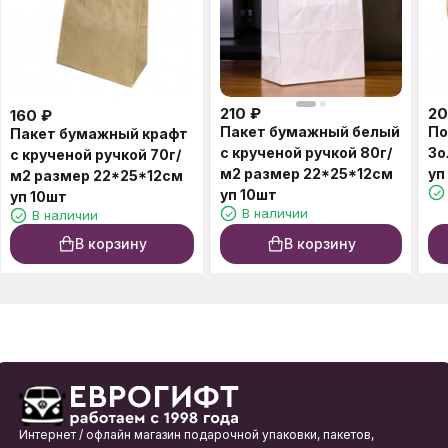
210
₽
2
160
₽
Пакет бумажный белый
По
Пакет бумажный крафт
с крученой ручкой 80г/
Зо
с крученой ручкой 70г/
м2 размер 22*25*12см
уп
м2 размер 22*25*12см
уп 10шт
уп 10шт
В наличии
В наличии
В корзину
В корзину
Интернет / офлайн магазин подарочной упаковки, пакетов,