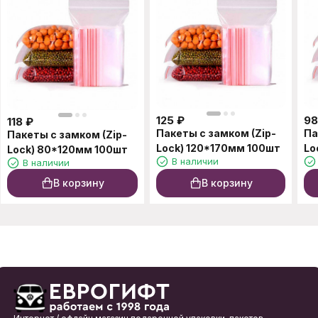
125
₽
98
118
₽
Пакеты с замком (Zip-
Па
Пакеты с замком (Zip-
Lock) 120*170мм 100шт
Lo
Lock) 80*120мм 100шт
В наличии
В наличии
В корзину
В корзину