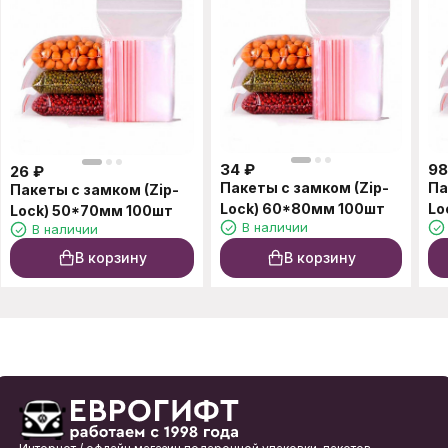
34
₽
98
26
₽
Пакеты с замком (Zip-
Па
Пакеты с замком (Zip-
Lock) 60*80мм 100шт
Lo
Lock) 50*70мм 100шт
В наличии
В наличии
В корзину
В корзину