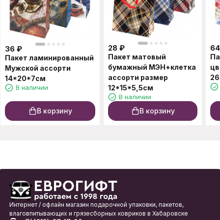
28
₽
64
36
₽
Пакет матовый
Па
Пакет ламинированный
бумажный МЭН+клетка
цв
Мужской ассорти
ассорти размер
26
14*20*7см
В наличии
12*15*5,5см
В наличии
В корзину
В корзину
Интернет / офлайн магазин подарочной упаковки, пакетов,
влаговпитывающих и грязесборных ковриков в Хабаровске