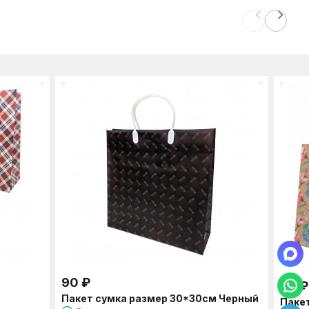
90
₽
39
₽
Пакет сумка размер 30*30см Черный
Паке