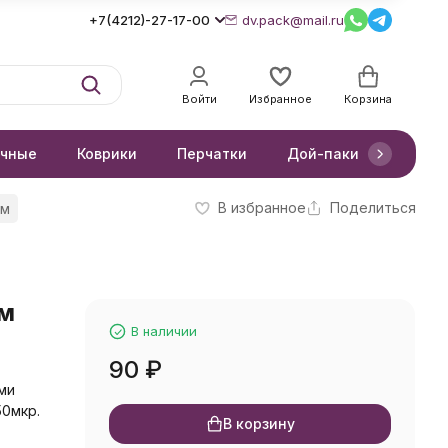
+7(4212)-27-17-00
dv.pack@mail.ru
Войти
Избранное
Корзина
очные
Коврики
Перчатки
Дой-паки
Короб
В избранное
Поделиться
см
см
В наличии
90
₽
ми
50мкр.
В корзину