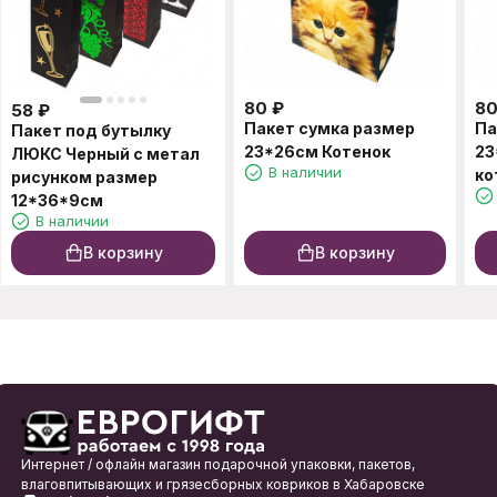
80
₽
8
58
₽
Пакет сумка размер
Па
Пакет под бутылку
23*26см Котенок
23
ЛЮКС Черный с метал
В наличии
ко
рисунком размер
12*36*9см
В наличии
В корзину
В корзину
Интернет / офлайн магазин подарочной упаковки, пакетов,
влаговпитывающих и грязесборных ковриков в Хабаровске