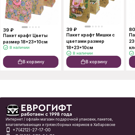
39
₽
8
39
₽
Пакет крафт Мишки с
Па
Пакет крафт Цветы
цветами размер
23
размер 18*23*10см
В наличии
18*23*10см
кл
В наличии
В корзину
В корзину
Интернет / офлайн магазин подарочной упаковки, пакетов,
влаговпитывающих и грязесборных ковриков в Хабаровске
+7(4212)-27-17-00