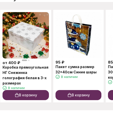
95
₽
85
от
400
₽
Пакет сумка размер
Па
Коробка прямоугольная
32*40см Синие шары
30
НГ Снежинка
В наличии
ко
голография белая в 3-х
размерах
В наличии
В корзину
В корзину