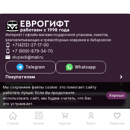
Интернет / офлайн магазин подарочной упаковки, пакетов,
влаговпитывающих и грязесборных ковриков в Хабаровске
+7(4212)-27-17-00
+7 (909)-879-34-70
dv.pack@mail.ru
Telegram
Whatsapp
Покупателям
Покупателю
Мы сохраняем файлы cookie: это помогает сайту
Обратная связь
работать лучше. Если Вы продолжите
Хорошо
© 1998-2026 Еврогифт
использовать сайт, мы будем считать, что Вас
В корзину
это устраивает.
Главная
Каталог
Корзина
Войти
Избранное