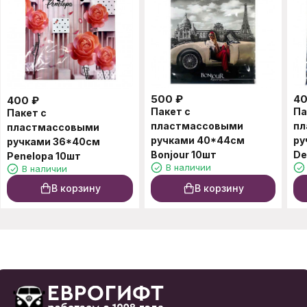
500
₽
4
400
₽
Пакет с
Па
Пакет с
пластмассовыми
пл
пластмассовыми
ручками 40*44см
ру
ручками 36*40см
Bonjour 10шт
De
Penelopa 10шт
В наличии
В наличии
В корзину
В корзину