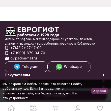
Интернет / офлайн магазин подарочной упаковки, пакетов,
влаговпитывающих и грязесборных ковриков в Хабаровске
+7(4212)-27-17-00
+7 (909)-879-34-70
dv.pack@mail.ru
Telegram
Whatsapp
Покупателям
Покупателю
Мы сохраняем файлы cookie: это помогает сайту
Обратная связь
работать лучше. Если Вы продолжите
Хорошо
© 1998-2026 Еврогифт
использовать сайт, мы будем считать, что Вас
В корзину
это устраивает.