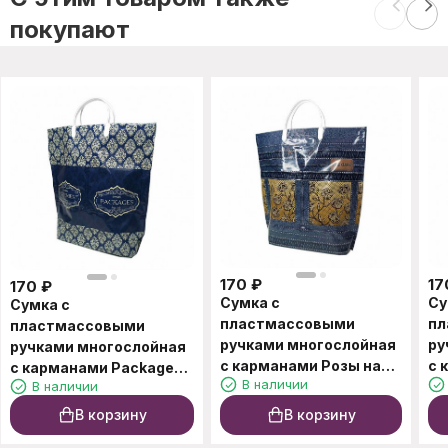
покупают
170
₽
17
170
₽
Сумка с
Су
Сумка с
пластмассовыми
пл
пластмассовыми
ручками многослойная
ру
ручками многослойная
с карманами Розы на
с 
с карманами Packages
В наличии
В наличии
джинсах 37*37см
37
37*37см
В корзину
В корзину