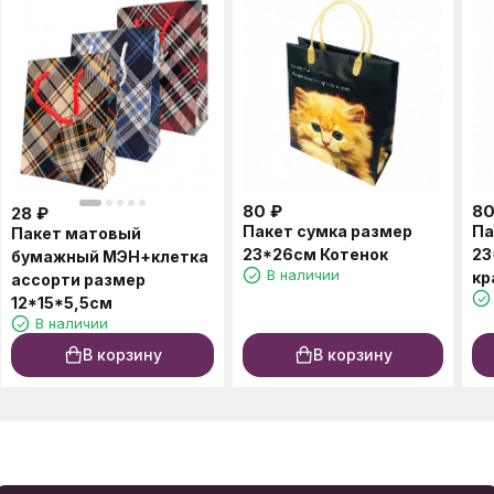
80
₽
8
28
₽
Пакет сумка размер
Па
Пакет матовый
23*26см Котенок
23
бумажный МЭН+клетка
В наличии
кр
ассорти размер
12*15*5,5см
В наличии
В корзину
В корзину