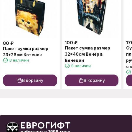
100
₽
17
80
₽
Пакет сумка размер
Су
Пакет сумка размер
32*40см Вечер в
пл
23*26см Котенок
В наличии
Венеции
ру
В наличии
с 
37
В корзину
В корзину