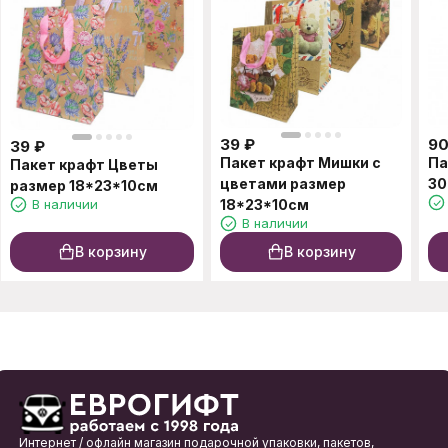
39
₽
9
39
₽
Пакет крафт Мишки с
Па
Пакет крафт Цветы
цветами размер
30
размер 18*23*10см
В наличии
18*23*10см
В наличии
В корзину
В корзину
Интернет / офлайн магазин подарочной упаковки, пакетов,