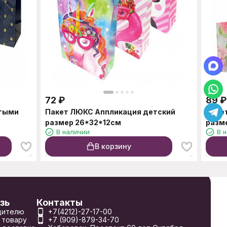
72
₽
89
₽
отыми
Пакет ЛЮКС Аппликация детский
Паке
размер 26*32*12см
разм
В наличии
В 
В корзину
зь
Контакты
дителю
+7(4212)-27-17-00
 товару
+7 (909)-879-34-70