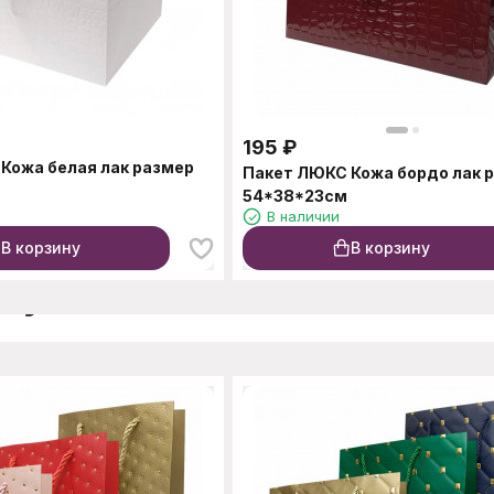
195
₽
Кожа белая лак размер
Пакет ЛЮКС Кожа бордо лак 
54*38*23см
В наличии
В корзину
В корзину
окупают