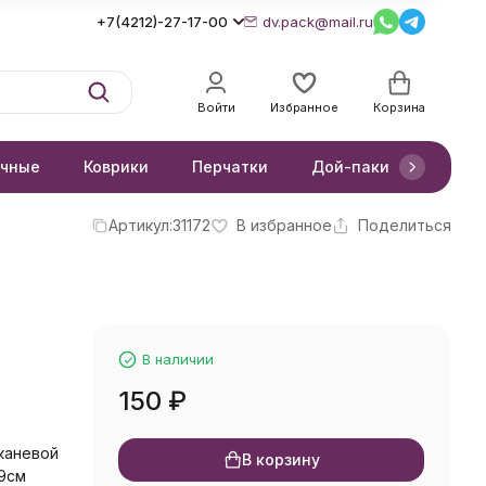
+7(4212)-27-17-00
dv.pack@mail.ru
Войти
Избранное
Корзина
очные
Коврики
Перчатки
Дой-паки
Короб
Артикул:
31172
В избранное
Поделиться
В наличии
150
₽
тканевой
В корзину
*9см