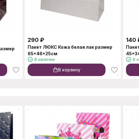
290
₽
140
Пакет ЛЮКС Кожа белая лак размер
Паке
размер
65*46*25см
45*3
В наличии
В 
В корзину