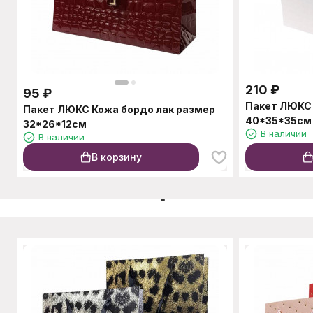
210
₽
95
₽
Пакет ЛЮКС 
Пакет ЛЮКС Кожа бордо лак размер
40*35*35см
32*26*12см
В наличии
В наличии
В корзину
C этим товаром также п