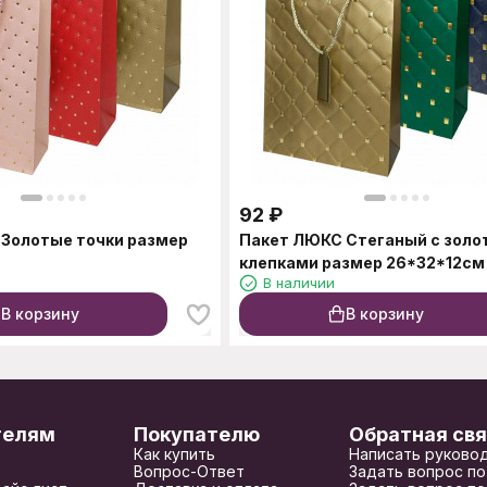
92
₽
Золотые точки размер
Пакет ЛЮКС Стеганый с зол
клепками размер 26*32*12см
В наличии
В корзину
В корзину
телям
Покупателю
Обратная свя
Как купить
Написать руково
Вопрос-Ответ
Задать вопрос по