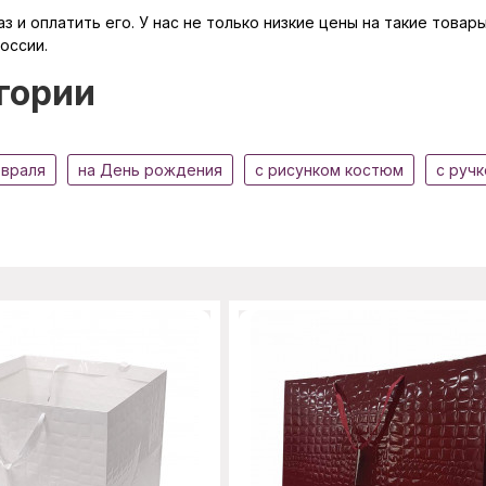
з и оплатить его. У нас не только низкие цены на такие тов
оссии.
гории
евраля
на День рождения
с рисунком костюм
с ручк