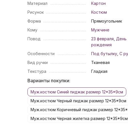
Материал
Картон
Рисунок
Костюм
Форма
Прямоугольник
Кому
Мужчине
Повод
23 февраля
,
День
рождения
Особенности
Под бутылку
,
С р
Вид ручки
Тканевая
Текстура
Гладкая
Варианты покупки:
Муж.костюм Синий пиджак размер 12*35*9см
Муж.костюм Черный пиджак размер 12*35*9см
Муж.костюм Коричневый пиджак размер 12*35
Муж.костюм Черная жилетка размер 12*35*9см