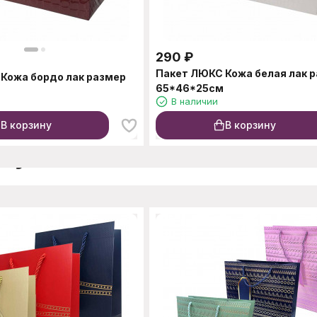
290
₽
Пакет ЛЮКС Кожа белая лак 
Кожа бордо лак размер
65*46*25см
В наличии
В корзину
В корзину
окупают