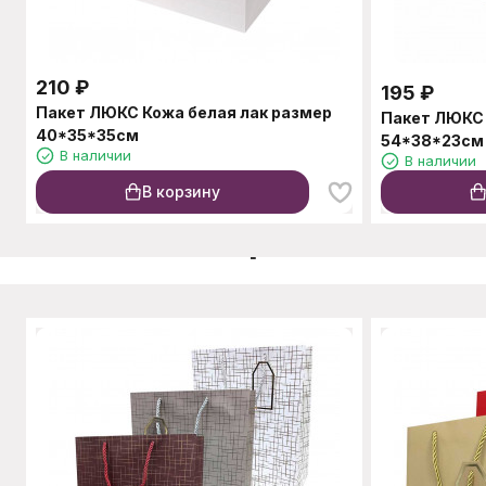
210
₽
195
₽
Пакет ЛЮКС Кожа белая лак размер
Пакет ЛЮКС 
40*35*35см
54*38*23см
В наличии
В наличии
В корзину
C этим товаром также п