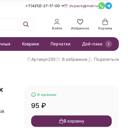
+7(4212)-27-17-00
dv.pack@mail.ru
Войти
Избранное
Корзина
очные
Коврики
Перчатки
Дой-паки
Короб
Артикул:
230
В избранное
Поделиться
к
В наличии
95
₽
ой.
В корзину