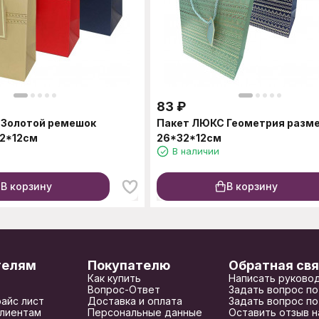
83
₽
 Золотой ремешок
Пакет ЛЮКС Геометрия разм
32*12см
26*32*12см
В наличии
В корзину
В корзину
телям
Покупателю
Обратная свя
Как купить
Написать руково
Вопрос-Ответ
Задать вопрос по
райс лист
Доставка и оплата
Задать вопрос по
лиентам
Персональные данные
Оставить отзыв н