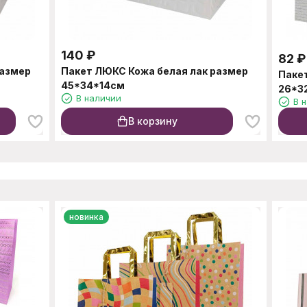
140
₽
82
₽
размер
Пакет ЛЮКС Кожа белая лак размер
Паке
45*34*14см
26*3
В наличии
В 
В корзину
новинка