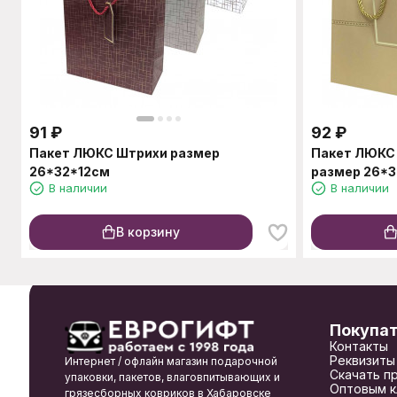
91
₽
92
₽
Пакет ЛЮКС Штрихи размер
Пакет ЛЮКС
26*32*12см
размер 26*
В наличии
В наличии
В корзину
Покупа
Контакты
Реквизиты
Интернет / офлайн магазин подарочной
Скачать п
упаковки, пакетов, влаговпитывающих и
Оптовым к
грязесборных ковриков в Хабаровске