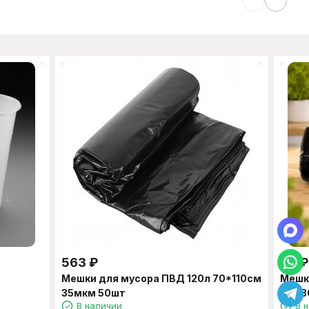
563
₽
85
₽
Мешки для мусора ПВД 120л 70*110см
Мешки
35мкм 50шт
60*8
В наличии
В 