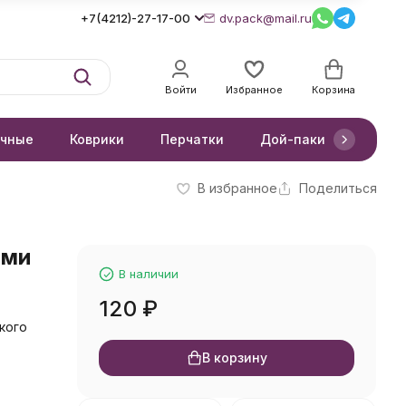
+7(4212)-27-17-00
dv.pack@mail.ru
Войти
Избранное
Корзина
очные
Коврики
Перчатки
Дой-паки
Короб
В избранное
Поделиться
ами
В наличии
120
₽
кого
В корзину