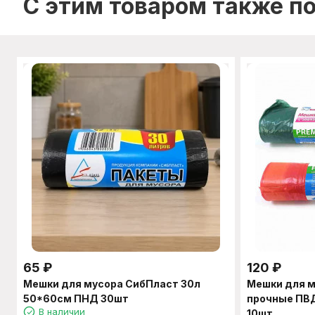
C этим товаром также п
65
₽
120
₽
Мешки для мусора СибПласт 30л
Мешки для м
50*60см ПНД 30шт
прочные ПВ
В наличии
10шт