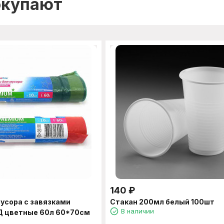
окупают
140
₽
усора с завязками
Стакан 200мл белый 100шт
В наличии
Д цветные 60л 60*70см