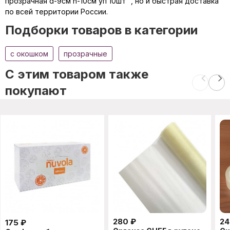
прозрачная d-9см h-10см уп 10шт ", но и быстрая доставка
по всей территории России.
Подборки товаров в категории
c окошком
прозрачные
C этим товаром также
покупают
280
₽
24
175
₽