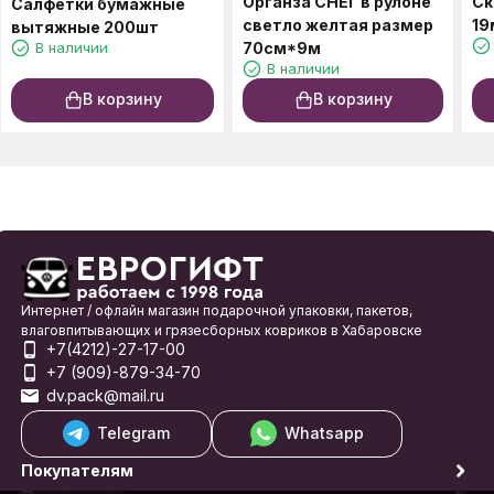
Органза СНЕГ в рулоне
Ск
Салфетки бумажные
светло желтая размер
19
вытяжные 200шт
В наличии
70см*9м
В наличии
В корзину
В корзину
Интернет / офлайн магазин подарочной упаковки, пакетов,
влаговпитывающих и грязесборных ковриков в Хабаровске
+7(4212)-27-17-00
+7 (909)-879-34-70
dv.pack@mail.ru
Telegram
Whatsapp
Покупателям