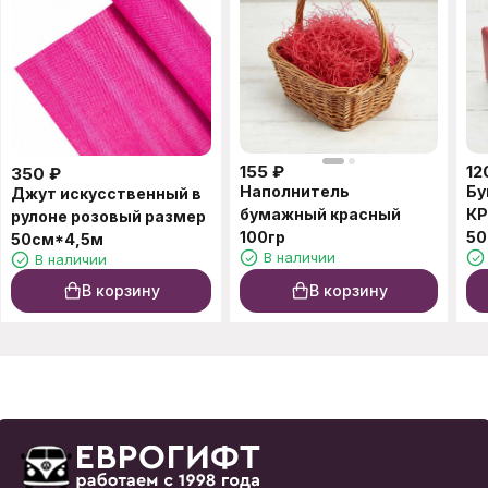
155
₽
12
350
₽
Наполнитель
Бу
Джут искусственный в
бумажный красный
КР
рулоне розовый размер
100гр
50
50см*4,5м
В наличии
В наличии
В корзину
В корзину