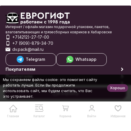
Интернет / офлайн магазин подарочной упаковки, пакетов,
влаговпитывающих и грязесборных ковриков в Хабаровске
+7(4212)-27-17-00
+7 (909)-879-34-70
dv.pack@mail.ru
Telegram
Whatsapp
Покупателям
Покупателю
Мы сохраняем файлы cookie: это помогает сайту
Обратная связь
работать лучше. Если Вы продолжите
Хорошо
© 1998-2026 Еврогифт
использовать сайт, мы будем считать, что Вас
В корзину
это устраивает.
Главная
Каталог
Корзина
Войти
Избранное