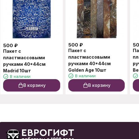
500
₽
5
500
₽
Пакет с
Па
Пакет с
пластмассовыми
пл
пластмассовыми
ручками 40*44см
ру
ручками 40*44см
Golden Age 10шт
Ве
Madrid 10шт
В наличии
В наличии
В корзину
В корзину