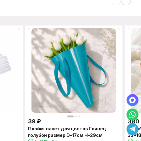
39
₽
380
м
Плайм-пакет для цветов Глянец
Короб
голубой размер D-17см Н-29см
33*1