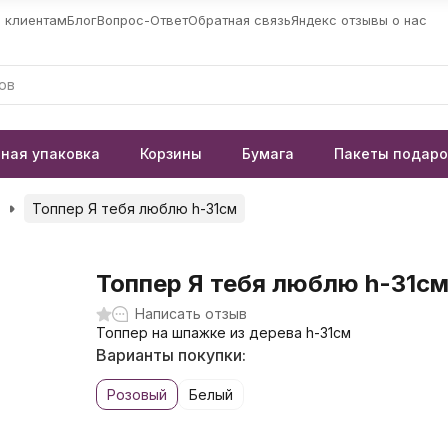
 клиентам
Блог
Вопрос-Ответ
Обратная связь
Яндекс отзывы о нас
ная упаковка
Корзины
Бумага
Пакеты подар
Топпер Я тебя люблю h-31см
Топпер Я тебя люблю h-31с
Написать отзыв
Топпер на шпажке из дерева h-31см
Варианты покупки:
Розовый
Белый