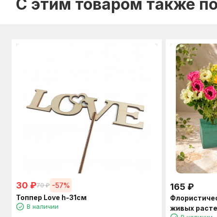
C этим товаром также п
30
₽
-57%
70
₽
165
₽
Топпер Love h-31см
Флористичес
В наличии
живых расте