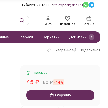
+7(4212)-27-17-00
dv.pack@mail.ru
Войти
Избранное
Корзина
очные
Коврики
Перчатки
Дой-паки
Короб
В избранное
Поделиться
м
В наличии
45
₽
80
₽
-44%
В корзину