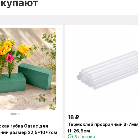
окупают
18
₽
Термоклей прозрачный d-7м
кая губка Оазис для
Н-26,5см
ний размер 22,5*10*7см
В наличии