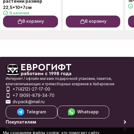
16
растений размер
22,5*10*7см
В наличии
В корзину
В корзину
Интернет / офлайн магазин подарочной упаковки, пакетов,
влаговпитывающих и грязесборных ковриков в Хабаровске
+7(4212)-27-17-00
+7 (909)-879-34-70
dv.pack@mail.ru
Telegram
Whatsapp
Покупателям
Покупателю
Мы сохраняем файлы cookie: это помогает сайту