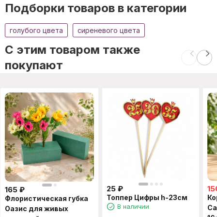
Подборки товаров в категории
голубого цвета
сиреневого цвета
C этим товаром также
покупают
25
₽
15
165
₽
Топпер Цифры h-23см
Ко
Флористическая губка
В наличии
Са
Оазис для живых