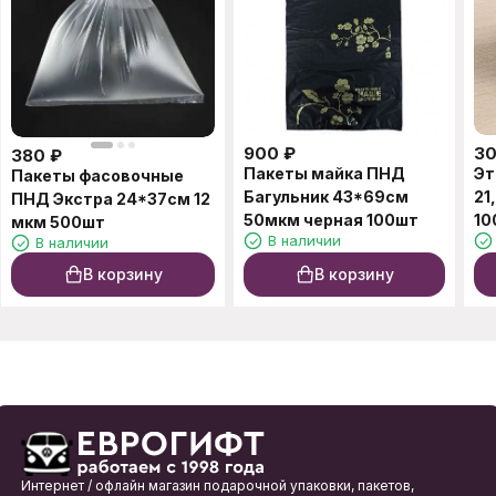
900
₽
3
380
₽
Пакеты майка ПНД
Эт
Пакеты фасовочные
Багульник 43*69см
21
ПНД Экстра 24*37см 12
50мкм черная 100шт
10
мкм 500шт
В наличии
В наличии
В корзину
В корзину
Интернет / офлайн магазин подарочной упаковки, пакетов,