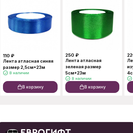
250
₽
22
110
₽
Лента атласная
Ле
Лента атласная синяя
зеленая размер
из
размер 2,5см*23м
В наличии
5см*23м
4с
В наличии
В корзину
В корзину