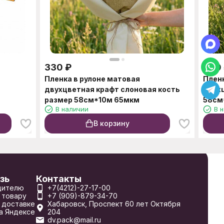
330
₽
330
Пленка в рулоне матовая
Пленк
двухцветная крафт слоновая кость
двух
размер 58см*10м 65мкм
58см
В наличии
В 
В корзину
зь
Контакты
дителю
+7(4212)-27-17-00
 товару
+7 (909)-879-34-70
 доставке
Хабаровск, Проспект 60 лет Октября
а Яндексе
204
dv.pack@mail.ru