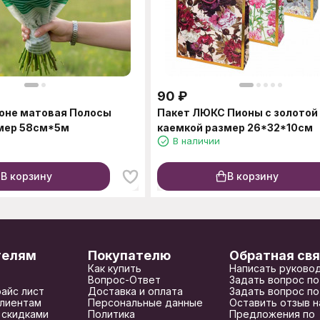
90
₽
лоне матовая Полосы
Пакет ЛЮКС Пионы с золотой
змер 58см*5м
каемкой размер 26*32*10см
В наличии
В корзину
В корзину
телям
Покупателю
Обратная свя
Как купить
Написать руково
Вопрос-Ответ
Задать вопрос по
райс лист
Доставка и оплата
Задать вопрос по
лиентам
Персональные данные
Оставить отзыв н
 скидками
Политика
Предложения по