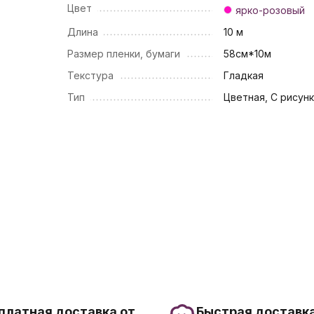
Цвет
ярко-розовый
Длина
10 м
Размер пленки, бумаги
58см*10м
Текстура
Гладкая
Тип
Цветная, С рисун
платная доставка от
Быстрая доставка