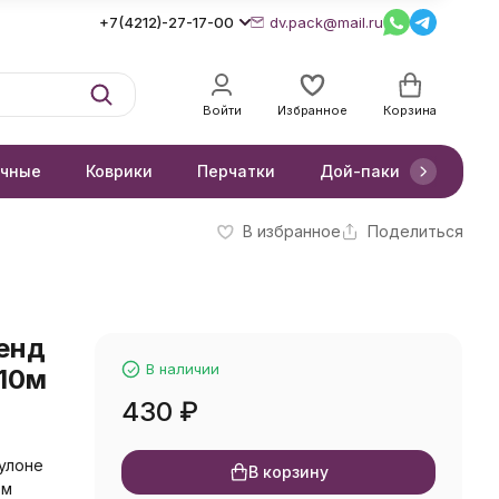
+7(4212)-27-17-00
dv.pack@mail.ru
Войти
Избранное
Корзина
очные
Коврики
Перчатки
Дой-паки
Короб
В избранное
Поделиться
ренд
В наличии
10м
430
₽
улоне
В корзину
0м