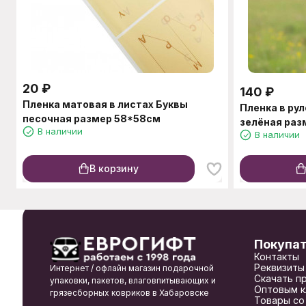
20
₽
140
₽
Пленка матовая в листах Буквы
Пленка в ру
песочная размер 58*58см
зелёная ра
В наличии
В наличии
В корзину
Покупа
Контакты
Реквизиты
Интернет / офлайн магазин подарочной
Скачать п
упаковки, пакетов, влаговпитывающих и
Оптовым к
грязесборных ковриков в Хабаровске
Товары со