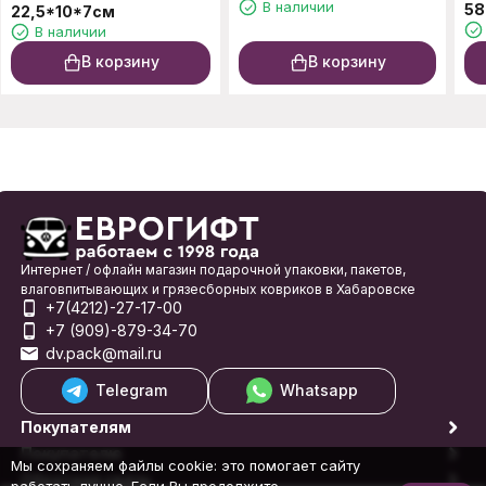
В наличии
58
22,5*10*7см
В наличии
В корзину
В корзину
Интернет / офлайн магазин подарочной упаковки, пакетов,
влаговпитывающих и грязесборных ковриков в Хабаровске
+7(4212)-27-17-00
+7 (909)-879-34-70
dv.pack@mail.ru
Telegram
Whatsapp
Покупателям
Покупателю
Мы сохраняем файлы cookie: это помогает сайту
Обратная связь