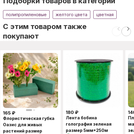
Подборки товаров в категории
полипропиленовые
желтого цвета
цветная
C этим товаром также
покупают
180
₽
14
165
₽
Лента бобина
Пл
Флористическая губка
голография зеленая
ма
Оазис для живых
размер 5мм*250м
зе
растений размер