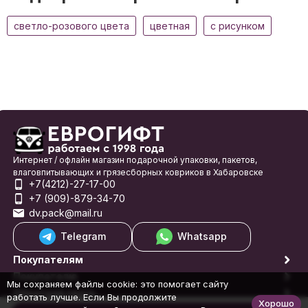
светло-розового цвета
цветная
с рисунком
Интернет / офлайн магазин подарочной упаковки, пакетов,
влаговпитывающих и грязесборных ковриков в Хабаровске
+7(4212)-27-17-00
+7 (909)-879-34-70
dv.pack@mail.ru
Telegram
Whatsapp
Покупателям
Покупателю
Мы сохраняем файлы cookie: это помогает сайту
Обратная связь
работать лучше. Если Вы продолжите
Хорошо
© 1998-2026 Еврогифт