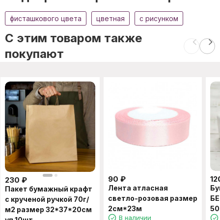
фисташкового цвета
цветная
с рисунком
C этим товаром также
покупают
90
₽
12
230
₽
Лента атласная
Бу
Пакет бумажный крафт
светло-розовая размер
БЕ
с крученой ручкой 70г/
2см*23м
50
м2 размер 32*37*20см
В наличии
уп 10шт