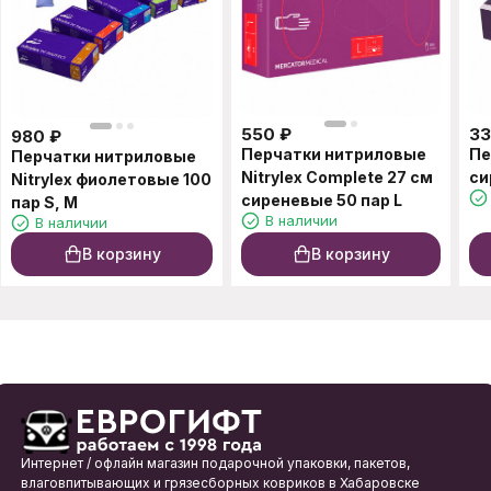
550
₽
3
980
₽
Перчатки нитриловые
Пе
Перчатки нитриловые
Nitrylex Complete 27 см
си
Nitrylex фиолетовые 100
сиреневые 50 пар L
пар S, M
В наличии
В наличии
В корзину
В корзину
Интернет / офлайн магазин подарочной упаковки, пакетов,
влаговпитывающих и грязесборных ковриков в Хабаровске