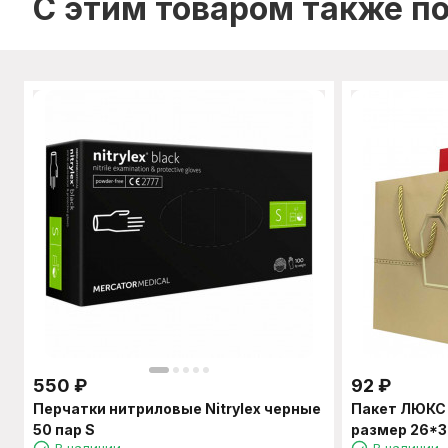
C этим товаром также п
550
₽
92
₽
Перчатки нитриловые Nitrylex черные
Пакет ЛЮКС
50 пар S
размер 26*