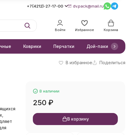
+7(4212)-27-17-00
dv.pack@mail.ru
Войти
Избранное
Корзина
очные
Коврики
Перчатки
Дой-паки
Короб
В избранное
Поделиться
В наличии
250
₽
тящихся
х,
В корзину
едляет
для