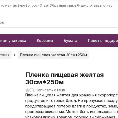
 клиентам
Блог
Вопрос-Ответ
Обратная связь
Яндекс отзывы о нас
ная упаковка
Корзины
Бумага
Пакеты подар
ковая
Пленка пищевая желтая 30см*250м
Пленка пищевая желтая
30см*250м
Написать отзыв
Пленка пищевая желтая для хранения скоропор
продуктов и готовых блюд. Не пропускает возду
предотвращает потерю влаги в продуктах, зам
процессы окисления. Может быть использована 
упаковки любых товаров, хорошо выдерживает