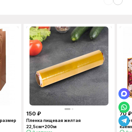
150
₽
70
₽
 размер
Пленка пищевая желтая
Паке
22,5см*200м
каем