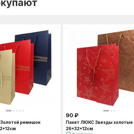
окупают
90
₽
 Золотой ремешок
Пакет ЛЮКС Звезды золотые
32*12см
26*32*12см