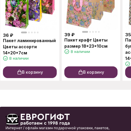
39
₽
35
36
₽
Пакет крафт Цветы
Па
Пакет ламинированный
размер 18*23*10см
бу
Цветы ассорти
В наличии
ас
14*20*7см
В наличии
14
В корзину
В корзину
Интернет / офлайн магазин подарочной упаковки, пакетов,