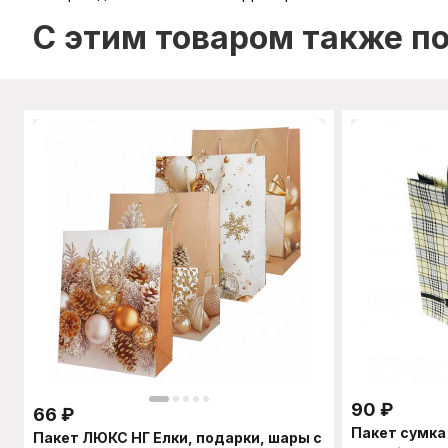
C этим товаром также п
90
₽
66
₽
Пакет сумка
Пакет ЛЮКС НГ Елки, подарки, шары с