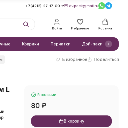
+7(4212)-27-17-00
dv.pack@mail.ru
Войти
Избранное
Корзина
очные
Коврики
Перчатки
Дой-паки
Короб
В избранное
Поделиться
см
м L
В наличии
80
₽
ми
кр.
В корзину