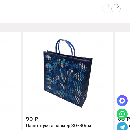
90
₽
80
₽
Пакет сумка размер 30*30см
Паке