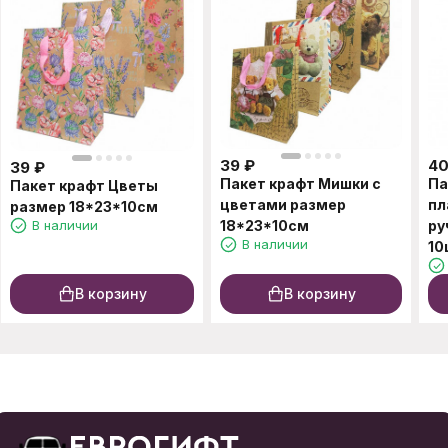
39
₽
4
39
₽
Пакет крафт Мишки с
Па
Пакет крафт Цветы
цветами размер
пл
размер 18*23*10см
В наличии
18*23*10см
ру
В наличии
10
В корзину
В корзину