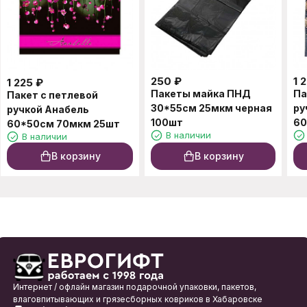
250
₽
1 
1 225
₽
Пакеты майка ПНД
Па
Пакет с петлевой
30*55см 25мкм черная
ру
ручкой Анабель
100шт
60
60*50см 70мкм 25шт
В наличии
В наличии
В корзину
В корзину
Интернет / офлайн магазин подарочной упаковки, пакетов,
влаговпитывающих и грязесборных ковриков в Хабаровске