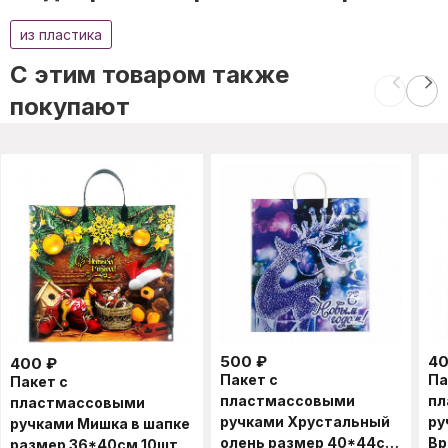
из пластика
C этим товаром также
покупают
500
₽
4
400
₽
Пакет с
Па
Пакет с
пластмассовыми
пл
пластмассовыми
ручками Хрустальный
ру
ручками Мишка в шапке
олень размер 40*44см
Вр
размер 36*40см 10шт