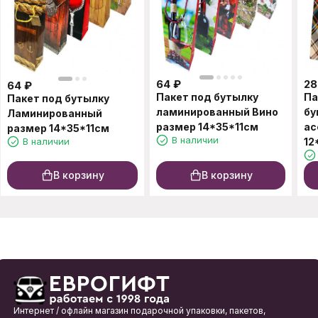
64
₽
28
64
₽
Пакет под бутылку
Па
Пакет под бутылку
ламинированный Вино
бу
Ламинированный
размер 14*35*11см
ас
размер 14*35*11см
В наличии
В наличии
12
В корзину
В корзину
Интернет / офлайн магазин подарочной упаковки, пакетов,