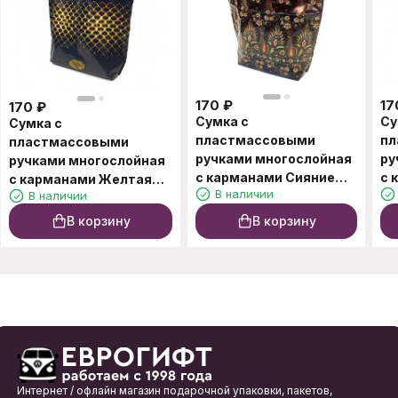
170
₽
17
170
₽
Сумка с
Су
Сумка с
пластмассовыми
пл
пластмассовыми
ручками многослойная
ру
ручками многослойная
с карманами Сияние
с 
с карманами Желтая
В наличии
В наличии
37*37см
уз
сетка 37*37см
В корзину
В корзину
Интернет / офлайн магазин подарочной упаковки, пакетов,