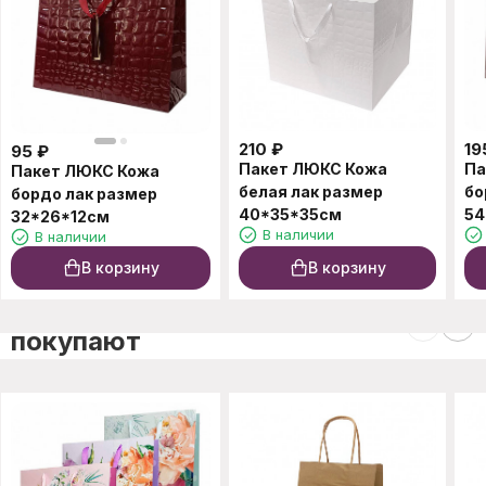
210
₽
19
95
₽
Пакет ЛЮКС Кожа
Па
Пакет ЛЮКС Кожа
белая лак размер
бо
бордо лак размер
40*35*35см
54
32*26*12см
В наличии
В наличии
В корзину
В корзину
C этим товаром также
покупают