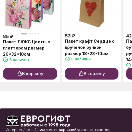
53
₽
42
85
₽
Пакет крафт Сердце с
Па
Пакет ЛЮКС Цветы с
крученой ручкой
бу
глиттером размер
размер 18*23*10см
ру
26*32*10см
В наличии
В наличии
14
В корзину
В корзину
Интернет / офлайн магазин подарочной упаковки, пакетов,