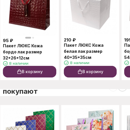
210
₽
19
95
₽
Пакет ЛЮКС Кожа
Па
Пакет ЛЮКС Кожа
белая лак размер
бо
бордо лак размер
40*35*35см
54
32*26*12см
В наличии
В наличии
В корзину
В корзину
C этим товаром также
покупают