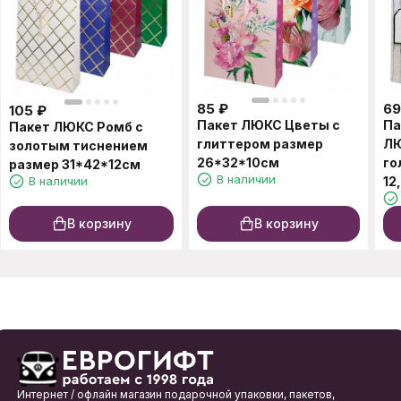
85
₽
69
105
₽
Пакет ЛЮКС Цветы с
Па
Пакет ЛЮКС Ромб с
глиттером размер
ЛЮ
золотым тиснением
26*32*10см
го
размер 31*42*12см
В наличии
В наличии
12
В корзину
В корзину
Интернет / офлайн магазин подарочной упаковки, пакетов,